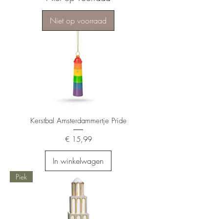
Niet op voorraad
Kerstbal Amsterdammertje Pride
Prijs
€ 15,99
In winkelwagen
Piek