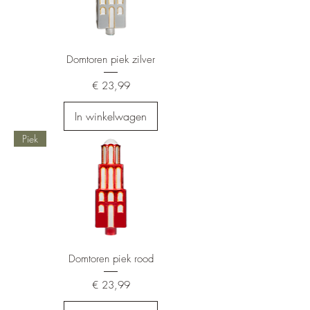
Domtoren piek zilver
Prijs
€ 23,99
In winkelwagen
Piek
Domtoren piek rood
Prijs
€ 23,99