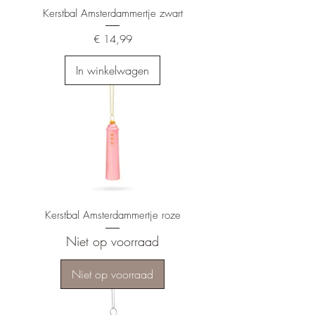
Kerstbal Amsterdammertje zwart
Prijs
€ 14,99
In winkelwagen
Kerstbal Amsterdammertje roze
Niet op voorraad
Niet op voorraad