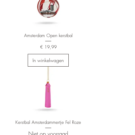
Amsterdam Open kerstbal
Prijs
€ 19,99
In winkelwagen
Kerstbal Amsterdammertje Fel Roze
Niet op voorraad