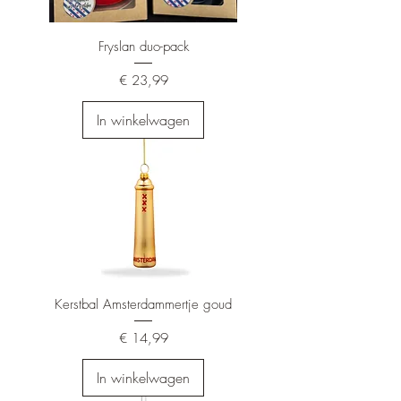
Fryslan duo-pack
Prijs
€ 23,99
In winkelwagen
Kerstbal Amsterdammertje goud
Prijs
€ 14,99
In winkelwagen