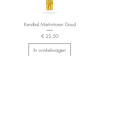
Kerstbal Martinitoren Goud
Prijs
€ 22,50
In winkelwagen
Euromast piek rood/wit
Prijs
€ 24,99