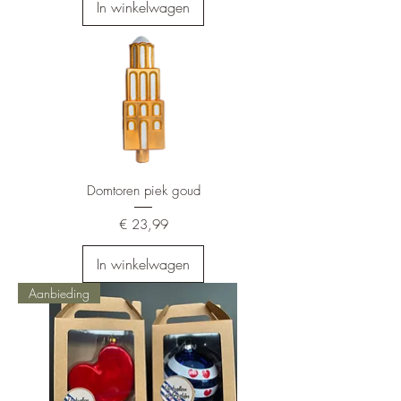
In winkelwagen
Domtoren piek goud
Prijs
€ 23,99
In winkelwagen
Aanbieding