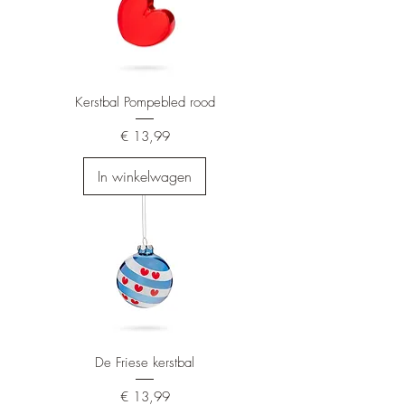
Kerstbal Pompebled rood
Prijs
€ 13,99
In winkelwagen
De Friese kerstbal
Prijs
€ 13,99