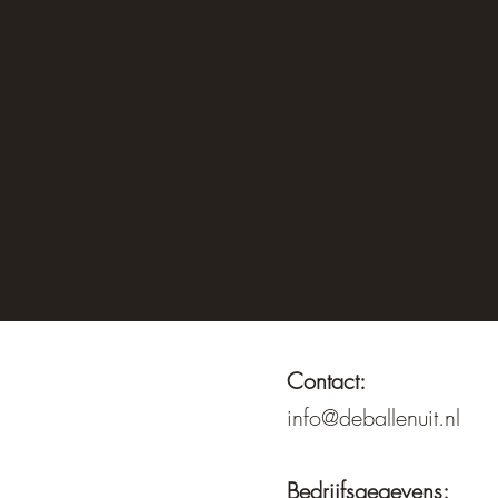
Contact:
info@deballenuit.nl
Bedrijfsgegevens: