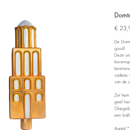
Domto
€ 23,
De Domto
goud!
Deze uni
bovenop
kerstver
cadeau v
van de s
Zet hem 
geef he
Glasgeb
een kraf
Aantal
*