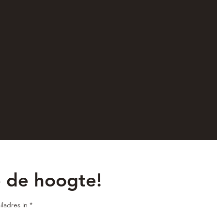
p de hoogte!
iladres in