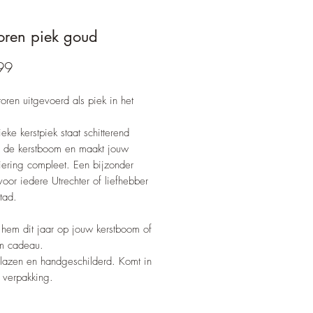
ren piek goud
Prijs
99
ren uitgevoerd als piek in het
eke kerstpiek staat schitterend
 de kerstboom en maakt jouw
siering compleet. Een bijzonder
oor iedere Utrechter of liefhebber
tad.
hem dit jaar op jouw kerstboom of
m cadeau.
lazen en handgeschilderd. Komt in
t verpakking.