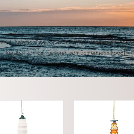
en jij helemaal gek op Schier? Wij hebben dit jaar d
kerstbal van de vuurtoren van Schiermonnikoog!