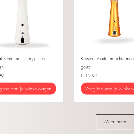
Snel overzicht
Snel overzicht
al Schiermonnikoog zuider
Kerstbal Vuurtoren Schiermo
en
goud
Prijs
99
€ 15,99
g toe aan je winkelwagen
Voeg toe aan je winkel
Meer laden