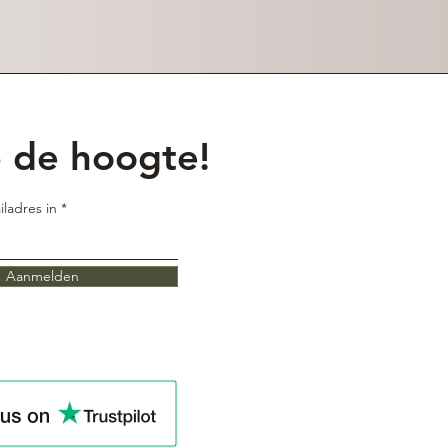
p de hoogte!
iladres in
Aanmelden