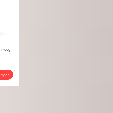
nnikoog
wagen