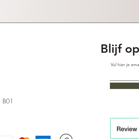
Blijf o
Vul hier je ema
1 B01