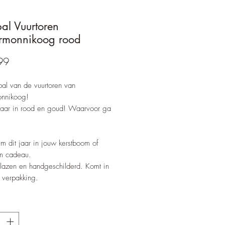
bal Vuurtoren
rmonnikoog rood
Prijs
99
bal van de vuurtoren van
onnikoog!
baar in rood en goud! Waarvoor ga
 dit jaar in jouw kerstboom of
m cadeau.
lazen en handgeschilderd. Komt in
t verpakking.