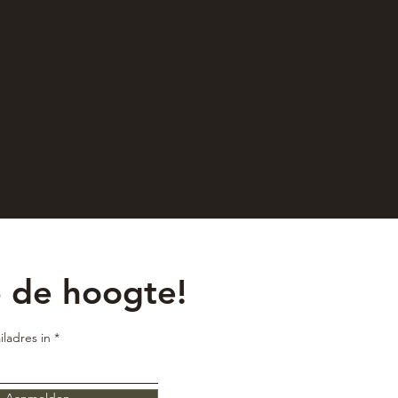
p de hoogte!
iladres in