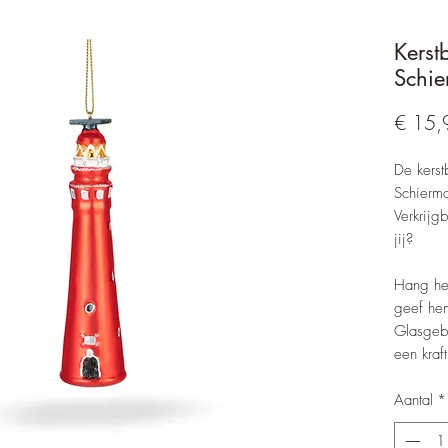
Kerst
Schie
€ 15,
De kerst
Schierm
Verkrijg
jij?
Hang hem
geef he
Glasgeb
een kraf
Aantal
*