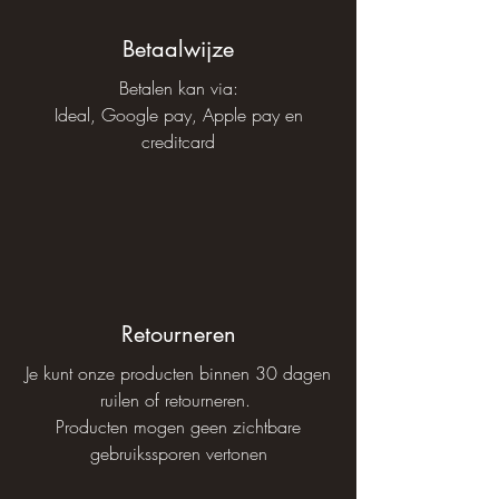
Betaalwijze
Betalen kan via:
Ideal, Google pay, Apple pay en
creditcard
Retourneren
Je kunt onze producten binnen 30 dagen
ruilen of retourneren.
Producten mogen geen zichtbare
gebruikssporen vertonen​