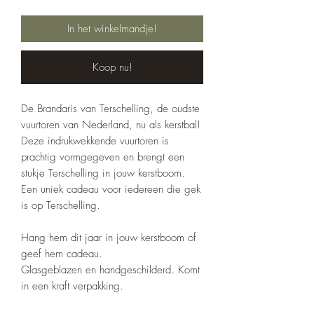
In het winkelmandje!
Koop nu!
De Brandaris van Terschelling, de oudste
vuurtoren van Nederland, nu als kerstbal!
Deze indrukwekkende vuurtoren is
prachtig vormgegeven en brengt een
stukje Terschelling in jouw kerstboom.
Een uniek cadeau voor iedereen die gek
is op Terschelling.
Hang hem dit jaar in jouw kerstboom of
geef hem cadeau.
Glasgeblazen en handgeschilderd. Komt
in een kraft verpakking.