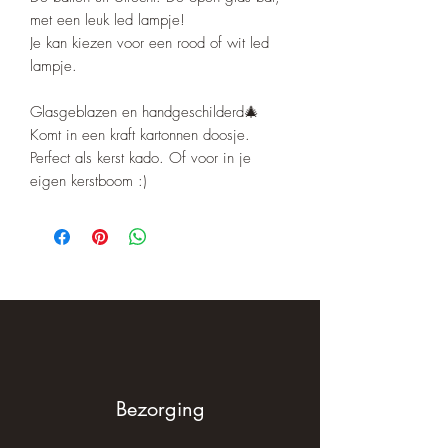
met een leuk led lampje!
Je kan kiezen voor een rood of wit led
lampje.
Glasgeblazen en handgeschilderd🎄
Komt in een kraft kartonnen doosje.
Perfect als kerst kado. Of voor in je
eigen kerstboom :)
Bezorging