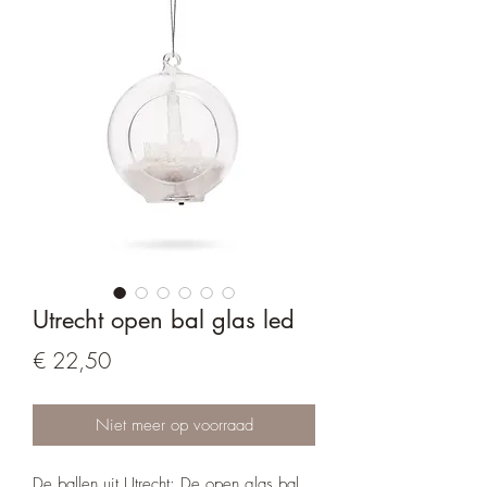
Utrecht open bal glas led
Prijs
€ 22,50
Niet meer op voorraad
De ballen uit Utrecht: De open glas bal,