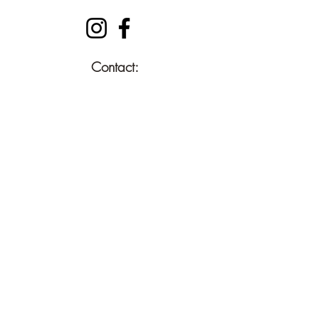
Contact:
info@deballenuit.nl
Bedrijfsgegevens:
De Ballen Uit BV
KVK 9728 3428
BTW NL86
7984 491
B01
Veilig betalen via: