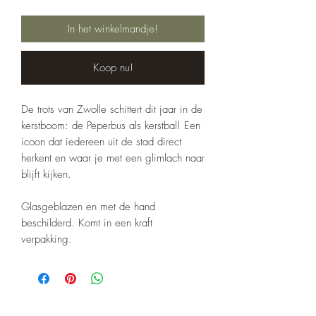
In het winkelmandje!
Koop nu!
De trots van Zwolle schittert dit jaar in de
kerstboom: de Peperbus als kerstbal! Een
icoon dat iedereen uit de stad direct
herkent en waar je met een glimlach naar
blijft kijken.
Glasgeblazen en met de hand
beschilderd. Komt in een kraft
verpakking.