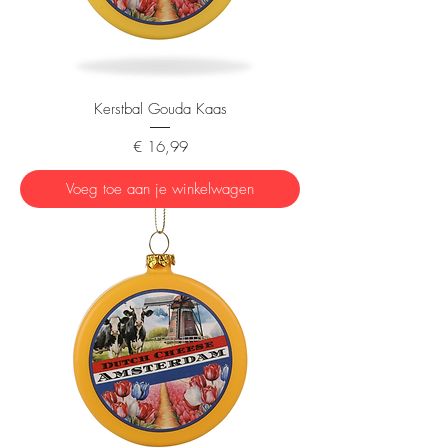
Kerstbal Gouda Kaas
Prijs
€ 16,99
Voeg toe aan je winkelwagen