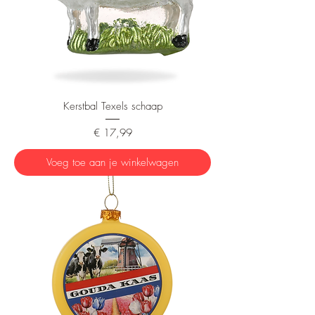
Kerstbal Texels schaap
Prijs
€ 17,99
Voeg toe aan je winkelwagen