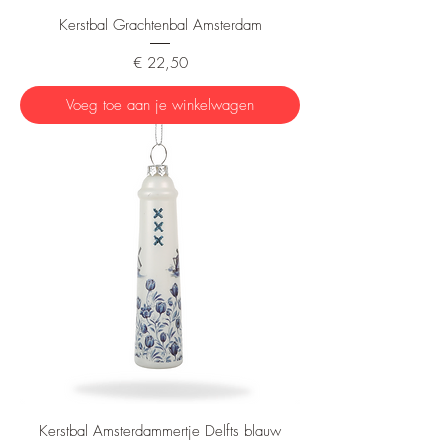
Kerstbal Grachtenbal Amsterdam
Prijs
€ 22,50
Voeg toe aan je winkelwagen
Kerstbal Amsterdammertje Delfts blauw