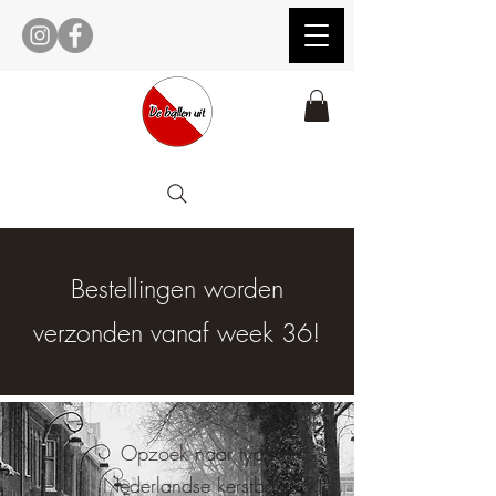
Bestellingen worden
verzonden vanaf week 36!
Opzoek naar typisch
Nederlandse kerstballen?