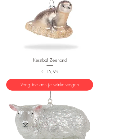
Kerstbal Zeehond
Prijs
€ 15,99
Voeg toe aan je winkelwagen