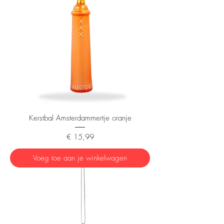
Kerstbal Amsterdammertje oranje
Prijs
€ 15,99
Voeg toe aan je winkelwagen