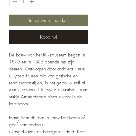
In het winkelmandje!
Koop nu!
De bouw van het Rijksmuseum begon in
1876 en in 1885 opende het zijn
deuren. Ontworpen door architect Pierre
Cuypers in een mix van gotische en
renaissancestijlen, is het gebouw zelf al
een kunstwerk. Nu ook als kerstbal – een
stukje Amsterdamse historie voor in de
kerstboom.
Hang hem dit jaar in jouw kerstboom of
geef hem cadeau.
Glasgeblazen en handgeschilderd. Komt