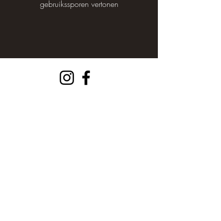
gebruikssporen vertonen​
Contact:
info@deballenuit.nl
Bedrijfsgegevens:
De Ballen Uit BV
KVK 9728 3428
BTW NL86
7984 491
B01