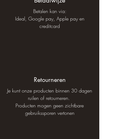
Betaalwijze
Betalen kan via:
Ideal, Google pay, Apple pay en
creditcard
Retourneren
Je kunt onze producten binnen 30 dagen
ruilen of retourneren.
Producten mogen geen zichtbare
gebruikssporen vertonen​