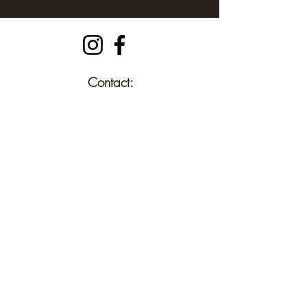
Contact:
info@deballenuit.nl
Bedrijfsgegevens:
De Ballen Uit BV
KVK 9728 3428
BTW NL86
7984 491
B01
Veilig betalen via: