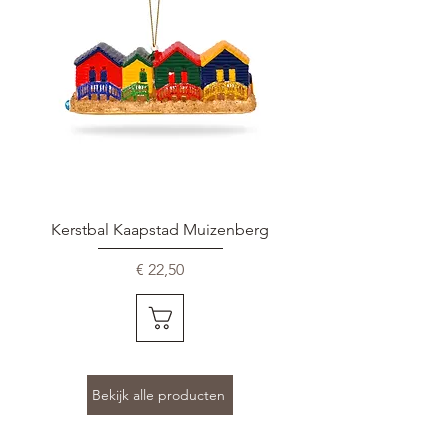
Kerstbal Kaapstad Muizenberg
Kerstbal Het Rij
Prijs
€ 22,50
Bekijk alle producten